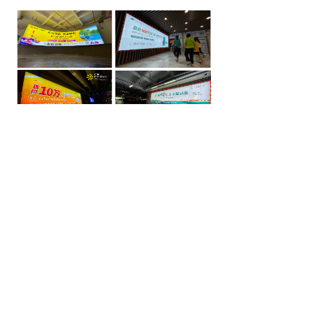
上一个：
候车亭广告位
下一个：
来又来时尚购物广场包柱灯箱
专业广东
户外媒体营运平台
服务电话：400-135-9388
网站：www.gdhwmtc.com
总公司地址：广州市天河区珠江新城华利路2号富力爱
丁堡 13A04室
分公司地址：花都区天贵路108-113号