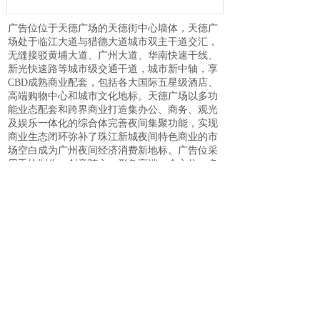
广告位位于天德广场的天德街中心墙体，天德广
场处于临江大道与猎德大道城市双主干道交汇，
无缝接驳黄埔大道、广州大道、华南快速干线、
新光快速路等城市级交通干道，城市新中轴，享
CBD成熟商业配套，包括各大国际五星级酒店、
高端购物中心和城市文化地标。天德广场以多功
能业态配套和跨界商业打造集办公、商务、观光
及娱乐一体化的综合体完善夜间集聚功能，实现
商业生态闭环弥补了珠江新城夜间特色商业的市
场空白成为广州夜间经济消费新地标。广告位采
用手绘制作，创意随心，形象高端，全方位、多
视角,没有任何遮挡,视觉效果非常理想, 视野开阔,
具有一种雄伟气势。
上一个：
临江大道 天德广场 A位 广告位
下一个：
临江大道 天德广场 中庭C位 广告位
专业广东
户外媒体营运平台