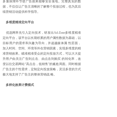
多重保障环节使广告效果能够安全落地。完整真实的数
据，不仅仅让广告主清晰的了解整个投放过程，也为其后
续营销活动提供科学指导。
多维度精准定向平台
优选网率先引入定向技术，研发出Ad-Zone多维度精准
定向平台，该平台以长期积累的用户属性数据为基础，以
目标用户的需求和兴趣为导向，并超越媒体属 性层面，
加入时间、空间、环境等外在营销因素，实现多维度的精
准营销效果。瞄准精准受众的定向投放方式，可以大大提
升用户由关注广告到点击、由点击到购买 的转化率，改
变以往交易网站“高点击，低销售”的尴尬局面。同时根据
广告主的个性需求，定制定向投放策略，灵活多变的方式
极大地支持了广告主的整体营销战 略。
多样化效果计费模式
优选网提供CPA 、CPC 、CPS多种计费模式，迎合多
种不同类型的广告主，以广告实际效果为依据，让每一份
投入都物有所值。而第三方支付平台也确保了结算的安全
性。